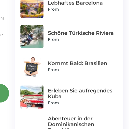
Lebhaftes Barcelona
From
AN
Schöne Türkische Riviera
ze
From
Kommt Bald: Brasilien
From
Erleben Sie aufregendes
Kuba
From
Abenteuer in der
Dominikanischen