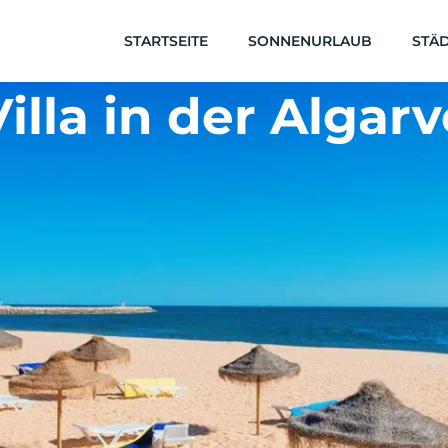
STARTSEITE
SONNENURLAUB
STÄD
Villa in der Algarv