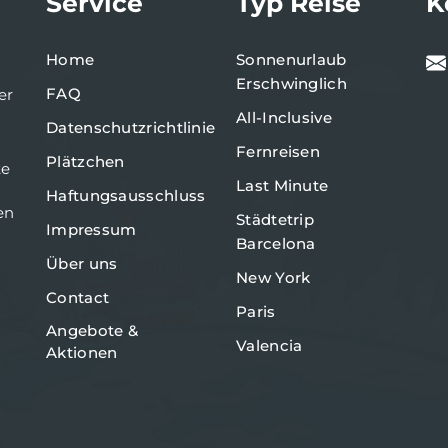
Service
Typ Reise
K
Home
Sonnenurlaub
Erschwinglich
FAQ
er
All-Inclusive
Datenschutzrichtlinie
Fernreisen
Plätzchen
te
Last Minute
Haftungsausschluss
en
Städtetrip
Impressum
Barcelona
Über uns
New York
Contact
Paris
Angebote &
Valencia
Aktionen