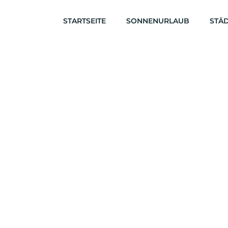
STARTSEITE
SONNENURLAUB
STÄD
Italien