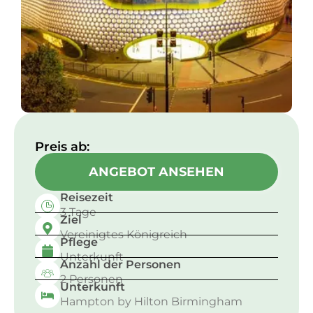
Preis ab:​
ANGEBOT ANSEHEN
Reisezeit
3 Tage
Ziel
Vereinigtes Königreich
Pflege
Unterkunft
Anzahl der Personen
2 Personen
Unterkunft
Hampton by Hilton Birmingham