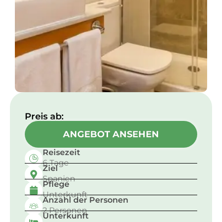
Preis ab:​
ANGEBOT ANSEHEN
Reisezeit
6 Tage
Ziel
Spanien
Pflege
Unterkunft
Anzahl der Personen
2 Personen
Unterkunft