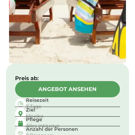
Preis ab:​
ANGEBOT ANSEHEN
Reisezeit
7 Tage
Ziel
Mexiko
Pflege
Alles inklusive
Anzahl der Personen