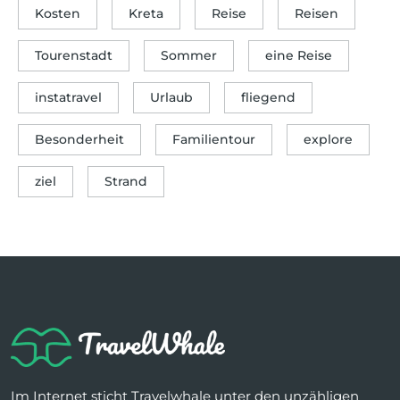
Kosten
Kreta
Reise
Reisen
Tourenstadt
Sommer
eine Reise
instatravel
Urlaub
fliegend
Besonderheit
Familientour
explore
ziel
Strand
Im Internet sticht Travelwhale unter den unzähligen