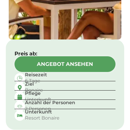
Preis ab:​
ANGEBOT ANSEHEN
Reisezeit
6 Tage
Ziel
Bonaire
Pflege
Unterkunft
Anzahl der Personen
2 Personen
Unterkunft
Resort Bonaire