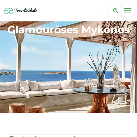
Glamouröses Mykonos