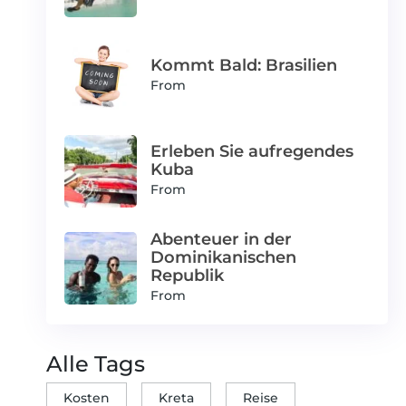
Kommt Bald: Brasilien
From
Erleben Sie aufregendes
Kuba
From
Abenteuer in der
Dominikanischen
Republik
From
Alle Tags
Kosten
Kreta
Reise