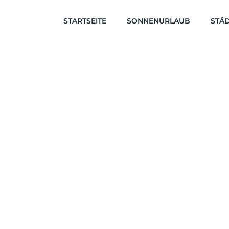
STARTSEITE
SONNENURLAUB
STÄD
ommt Bald: Aru